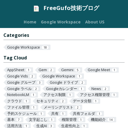
FreeGufo技術ブログ
Home
Google Workspace
About US
Categories
Google Workspace
18
Tag Cloud
AppSheet
Gem
Gemini
Google Meet
1
2
5
1
Google Vids
Google Workspace
2
1
Google グループ
Google ドライブ
3
2
Google ラベル
Googleカレンダー
News
2
1
2
NotebookLM
アクセス制限
アクセス権限管理
1
1
1
クラウド
セキュリティ
データ分類
1
2
1
ファイル管理
メーリングリスト
1
2
予約スケジュール
共有
共有フォルダ
1
1
1
基本
文字起こし
権限管理
機能紹介
7
1
1
14
活用方法
生成AI
生産性向上
1
3
1