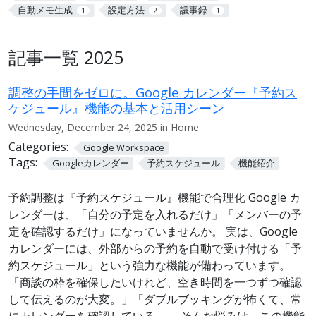
自動メモ生成
設定方法
議事録
1
2
1
記事一覧 2025
調整の手間をゼロに。Google カレンダー『予約ス
ケジュール』機能の基本と活用シーン
Wednesday, December 24, 2025 in Home
Categories:
Google Workspace
Tags:
Googleカレンダー
予約スケジュール
機能紹介
予約調整は『予約スケジュール』機能で合理化 Google カ
レンダーは、「自分の予定を入れるだけ」「メンバーの予
定を確認するだけ」になっていませんか。 実は、Google
カレンダーには、外部からの予約を自動で受け付ける「予
約スケジュール」という強力な機能が備わっています。
「商談の枠を確保したいけれど、空き時間を一つずつ確認
して伝えるのが大変。」「ダブルブッキングが怖くて、常
にカレンダーを確認している。」 そんな悩みは、この機能