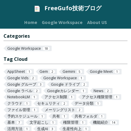
FreeGufo技術ブログ
Home
Google Workspace
About US
Categories
Google Workspace
18
Tag Cloud
AppSheet
Gem
Gemini
Google Meet
1
2
5
1
Google Vids
Google Workspace
2
1
Google グループ
Google ドライブ
3
2
Google ラベル
Googleカレンダー
News
2
1
2
NotebookLM
アクセス制限
アクセス権限管理
1
1
1
クラウド
セキュリティ
データ分類
1
2
1
ファイル管理
メーリングリスト
1
2
予約スケジュール
共有
共有フォルダ
1
1
1
基本
文字起こし
権限管理
機能紹介
7
1
1
14
活用方法
生成AI
生産性向上
1
3
1