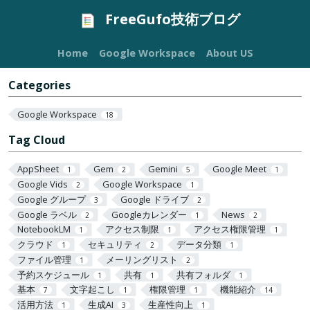
FreeGufo技術ブログ
Home
Google Workspace
About US
Categories
Google Workspace
18
Tag Cloud
AppSheet
Gem
Gemini
Google Meet
1
2
5
1
Google Vids
Google Workspace
2
1
Google グループ
Google ドライブ
3
2
Google ラベル
Googleカレンダー
News
2
1
2
NotebookLM
アクセス制限
アクセス権限管理
1
1
1
クラウド
セキュリティ
データ分類
1
2
1
ファイル管理
メーリングリスト
1
2
予約スケジュール
共有
共有フォルダ
1
1
1
基本
文字起こし
権限管理
機能紹介
7
1
1
14
活用方法
生成AI
生産性向上
1
3
1