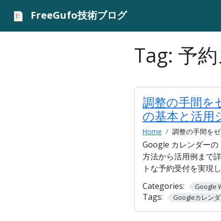
FreeGufo技術ブログ
Tag:
予約
調整の手間をゼ
の基本と活用
Home
調整の手間をゼ
Google カレン
方法から活用例まで
トな予約受付を実現
Categories:
Google 
Tags:
Googleカレン