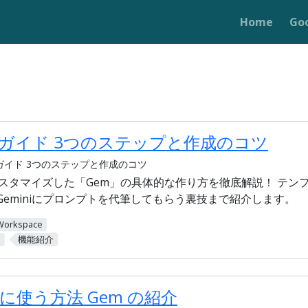
Home
Go
m
方ガイド 3つのステップと作成のコツ
方ガイド 3つのステップと作成のコツ
 をカスタマイズした「Gem」の具体的な作り方を徹底解説！ テ
Geminiにプロンプトを代筆してもらう裏技まで紹介します。
Workspace
m
機能紹介
便利に使う方法 Gem の紹介